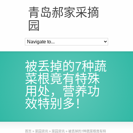
青岛郝家采摘
园
被丢掉的7种蔬
菜根竟有特殊
用处，营养功
效特别多！
首页
»
菜园资讯
»
菜园资讯
»
被丢掉的7种蔬菜根竟有特