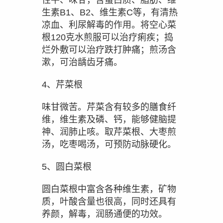
性平、味甘，含蛋白质、脂肪、维
生素B1、B2、维生素C等，有清热
凉血、利尿解毒的作用。将空心菜
根120克水煎服可以治疗痢疾；捣
烂外敷可以治疗跌打肿痛；煎汤含
漱，可治龋齿牙痛。
4、芹菜根
味甘微苦。芹菜含有较多的膳食纤
维，维生素及磷、钙，能够健脑提
神、润肺止咳。取芹菜根、大枣煎
汤，吃枣喝汤，可预防动脉硬化。
5、圆白菜根
圆白菜根中富含各种维生素，矿物
质，叶酸含量也很高，同时还具有
养颜，解毒，润肠通便的功效。