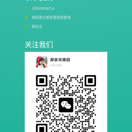
18560658214
城阳夏庄郝家营蔬菜基地
郝先生
关注我们